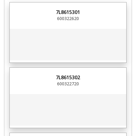
7L8615301
600322620
7L8615302
600322720