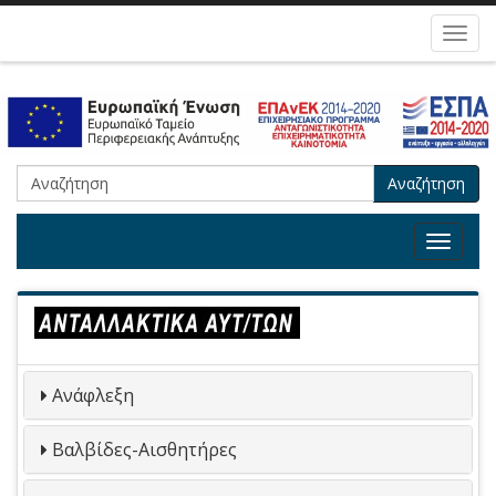
Toggl
navig
Αναζήτηση
Toggle
navigat
Ανάφλεξη
Βαλβίδες-Αισθητήρες