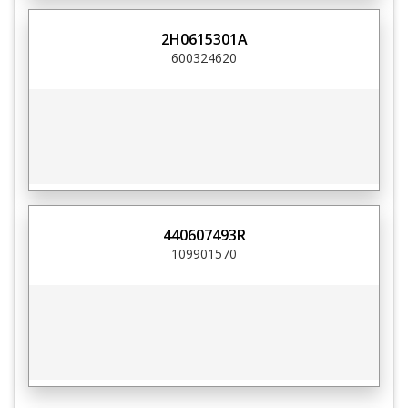
2H0615301A
600324620
440607493R
109901570