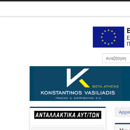
.
Αρχικ