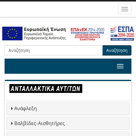
Toggl
navig
Αναζήτηση
Toggle
navigat
Ανάφλεξη
Βαλβίδες-Αισθητήρες