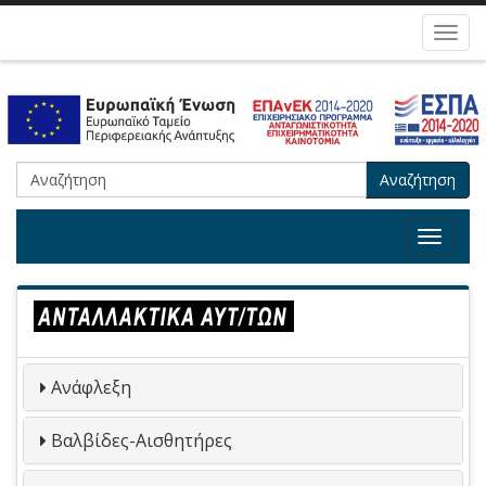
Toggl
navig
Αναζήτηση
Toggle
navigat
Ανάφλεξη
Βαλβίδες-Αισθητήρες