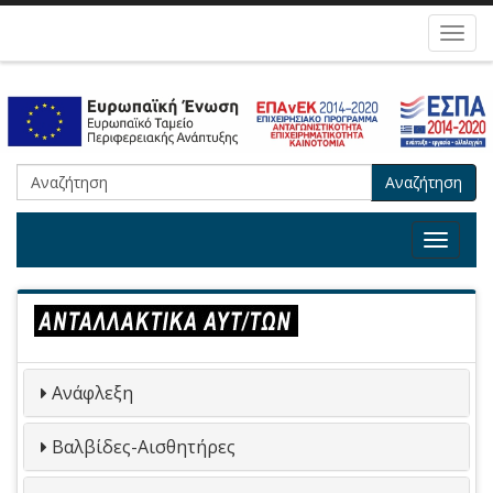
Toggl
navig
Αναζήτηση
Toggle
navigat
Ανάφλεξη
Βαλβίδες-Αισθητήρες